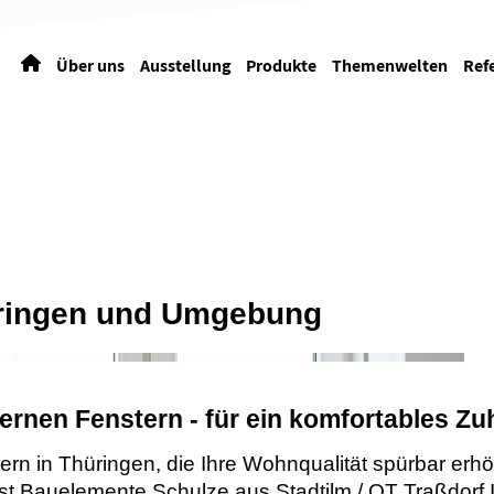
Über uns
Ausstellung
Produkte
Themenwelten
Ref
üringen und Umgebung
ernen Fenstern - für ein komfortables Zu
rn in Thüringen, die Ihre Wohnqualität spürbar erh
Bauelemente Schulze aus Stadtilm / OT Traßdorf I