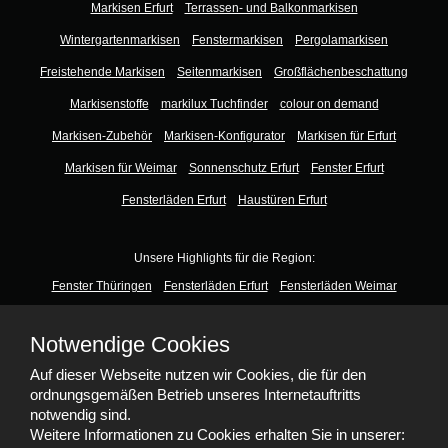
Markisen Erfurt
Terrassen- und Balkonmarkisen
Wintergartenmarkisen
Fenstermarkisen
Pergolamarkisen
Freistehende Markisen
Seitenmarkisen
Großflächenbeschattung
Markisenstoffe
markilux Tuchfinder
colour on demand
Markisen-Zubehör
Markisen-Konfigurator
Markisen für Erfurt
Markisen für Weimar
Sonnenschutz Erfurt
Fenster Erfurt
Fensterläden Erfurt
Haustüren Erfurt
Unsere Highlights für die Region:
Fenster Thüringen
Fensterläden Erfurt
Fensterläden Weimar
Haustüren Thüringen
Terrassendächer Erfurt
Notwendige Cookies
Terrassendächer Suhl
Terrassendächer Thüringen
Auf dieser Webseite nutzen wir Cookies, die für den
Terrassendächer Weimar
ordnungsgemäßen Betrieb unseres Internetauftritts
notwendig sind.
Weitere Informationen zu Cookies erhalten Sie in unserer: